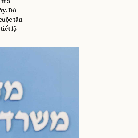
, mà
ày. Dù
 cuộc tấn
tiết lộ