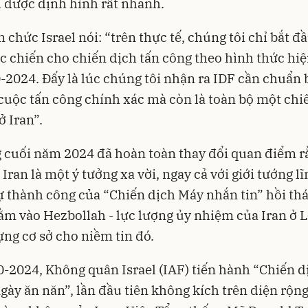
 được định hình rất nhanh.
 chức Israel nói: “trên thực tế, chúng tôi chỉ bắt đầ
c chiến cho chiến dịch tấn công theo hình thức hiệ
-2024. Đấy là lúc chúng tôi nhận ra IDF cần chuẩn 
cuộc tấn công chính xác mà còn là toàn bộ một chi
ở Iran”.
 cuối năm 2024 đã hoàn toàn thay đổi quan điểm r
 Iran là một ý tưởng xa vời, ngay cả với giới tướng l
Sự thành công của “Chiến dịch Máy nhắn tin” hồi th
m vào Hezbollah - lực lượng ủy nhiệm của Iran ở 
ựng cơ sở cho niềm tin đó.
-2024, Không quân Israel (IAF) tiến hành “Chiến d
ày ăn năn”, lần đầu tiên không kích trên diện rộng