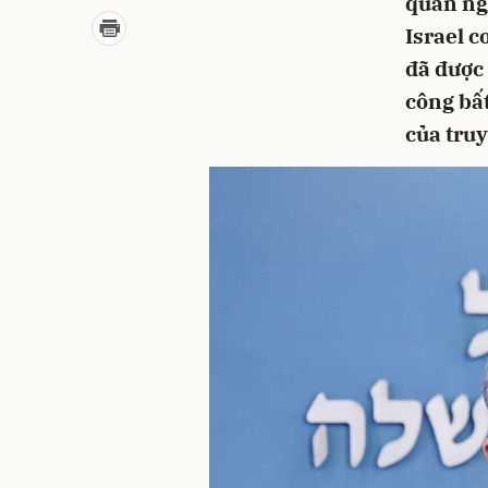
quan ngạ
Israel c
đã được 
công bất
của truy