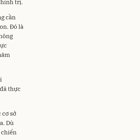
hính trị.
ng cần
on. Đó là
thông
lực
 năm
i
 đã thực
c cơ sở
a. Dù
t chiến