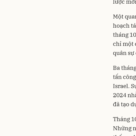
lược mới
Một quan
hoạch tá
tháng 10
chỉ một 
quân sự 
Ba tháng
tấn công
Israel. 
2024 nhằ
đã tạo d
Tháng 10
Những ng