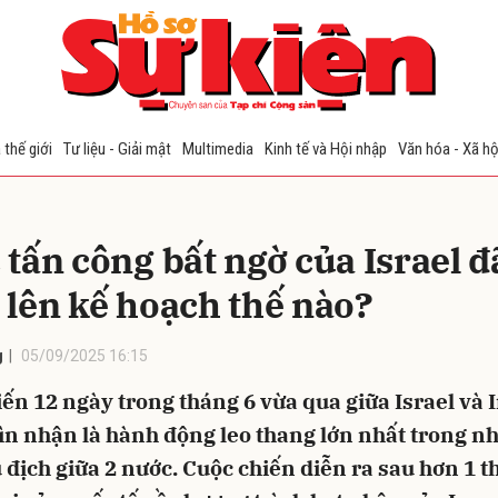
bình luận
 thế giới
Tư liệu - Giải mật
Multimedia
Kinh tế và Hội nhập
Văn hóa - Xã hộ
 tấn công bất ngờ của Israel đ
 lên kế hoạch thế nào?
g
05/09/2025 16:15
Hủy
G
ến 12 ngày trong tháng 6 vừa qua giữa Israel và 
ìn nhận là hành động leo thang lớn nhất trong nh
 địch giữa 2 nước. Cuộc chiến diễn ra sau hơn 1 t