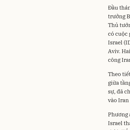
Đầu thán
trưởng B
Thủ tướn
có cuộc 
Israel (I
Aviv. Ha
công Ira
Theo tiế
giữa tần
sự, đã c
vào Iran
Phương á
Israel t