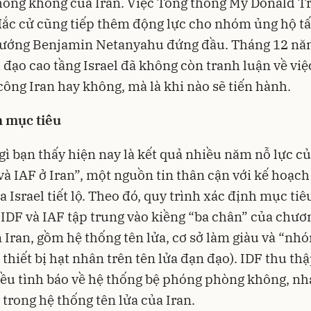
hòng không của Iran. Việc Tổng thống Mỹ Donald T
đắc cử cũng tiếp thêm động lực cho nhóm ủng hộ tấ
tướng Benjamin Netanyahu đứng đầu. Tháng 12 nă
h đạo cao tầng Israel đã không còn tranh luận về việ
công Iran hay không, mà là khi nào sẽ tiến hành.
h mục tiêu
ì bạn thấy hiện nay là kết quả nhiều năm nỗ lực củ
và IAF ở Iran”, một nguồn tin thân cận với kế hoạch
a Israel tiết lộ. Theo đó, quy trình xác định mục tiê
 IDF và IAF tập trung vào kiềng “ba chân” của chươ
 Iran, gồm hệ thống tên lửa, cơ sở làm giàu và “nh
p thiết bị hạt nhân trên tên lửa đạn đạo). IDF thu th
ều tình báo về hệ thống bệ phóng phòng không, nh
trong hệ thống tên lửa của Iran.