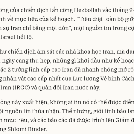
ng của chiến dịch tấn công Hezbollah vào tháng 9
nh về mục tiêu của kế hoạch. “Tiêu diệt toàn bộ giớ
 sự Iran chỉ bằng một đòn”, một nguồn tin trong c
Israel tiết lộ.
ư chiến dịch ám sát các nhà khoa học Iran, mà da
 ngày càng thu hẹp, những gì khởi đầu như kế hoạc
oặc 2 tướng lĩnh cấp cao Iran đã nhanh chóng mở r
 nhân vật cao cấp nhất của Lực lượng Vệ binh Các
 Iran (IRGC) và quân đội Iran nước này.
ưởng này xuất hiện, không ai tin nó có thể được diễ
ột nguồn tin thừa nhận. Thế nhưng, giới tình báo Is
h mục tiêu, và các báo cáo đã được trình lên Giám 
ng Shlomi Binder.