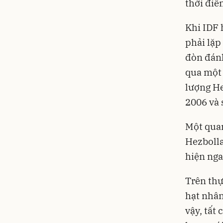
thời điể
Khi IDF 
phải lặp
đòn đánh
qua một 
lượng He
2006 và 
Một quan
Hezbolla
hiện nga
Trên thự
hạt nhân
vậy, tất