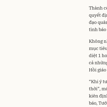
Thành cô
quyết đị
đạo quân
tình báo 
Không nh
mục tiêu
diệt 1 h
cả những
Hồi giáo
“Khi ý t
thời”, m
kiên địn
báo, Tướ