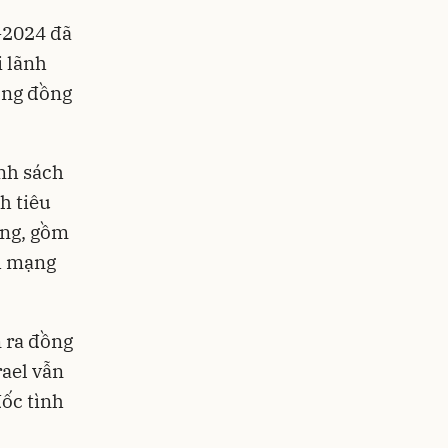
-2024 đã
i lãnh
ộng đồng
nh sách
h tiêu
ộng, gồm
h mạng
n ra đồng
rael vẫn
đốc tình