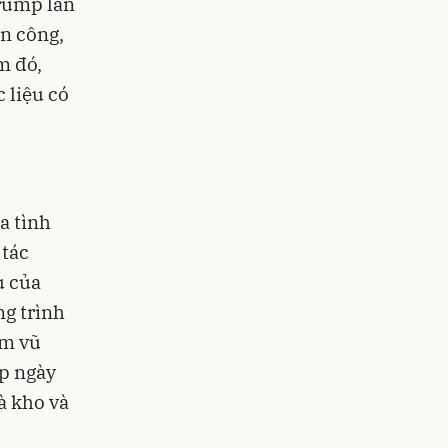
rump lần
n công,
m đó,
c liệu có
a tình
 tác
u của
ng trình
óm vũ
ập ngày
à kho và