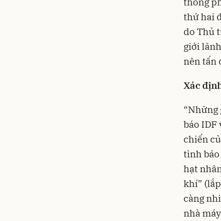
thống p
thứ hai 
do Thủ 
giới lãn
nên tấn 
Xác địn
“Những g
báo IDF 
chiến củ
tình báo
hạt nhân
khí” (lắ
càng nhi
nhà máy 