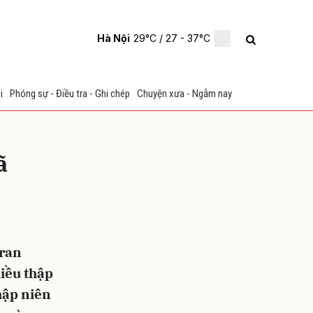
Hà Nội
29°C
/ 27 - 37°C
i
Phóng sự - Điều tra - Ghi chép
Chuyện xưa - Ngẫm nay
ã
ửi
Iran
iều thập
hập niên