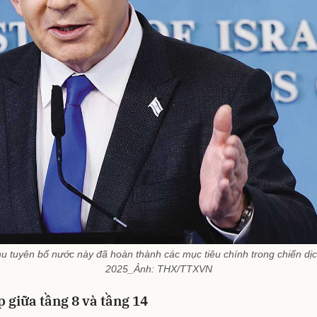
 tuyên bố nước này đã hoàn thành các mục tiêu chính trong chiến dịc
2025_Ảnh: THX/TTXVN
 giữa tầng 8 và tầng 14