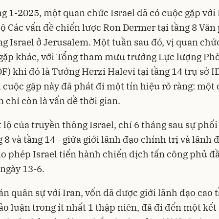
g 1-2025, một quan chức Israel đã có cuộc gặp với
ộ Các vấn đề chiến lược Ron Dermer tại tầng 8 Văn
g Israel ở Jerusalem. Một tuần sau đó, vị quan chứ
gặp khác, với Tổng tham mưu trưởng Lực lượng Ph
DF) khi đó là Tướng Herzi Halevi tại tầng 14 trụ sở I
i cuộc gặp này đã phát đi một tín hiệu rõ ràng: một
n chỉ còn là vấn đề thời gian.
t lộ của truyền thông Israel, chỉ 6 tháng sau sự phố
g 8 và tầng 14 - giữa giới lãnh đạo chính trị và lãnh
ho phép Israel tiến hành chiến dịch tấn công phủ 
 ngày 13-6.
n quân sự với Iran, vốn đã được giới lãnh đạo cao 
hảo luận trong ít nhất 1 thập niên, đã đi đến một kết