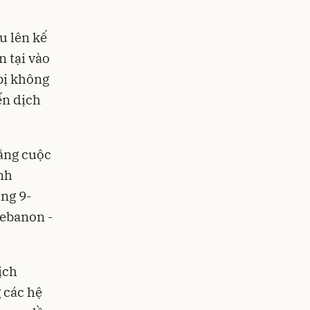
u lên kế
n tại vào
bị không
ến dịch
ằng cuộc
ĩnh
áng 9-
Lebanon -
ịch
 các hệ