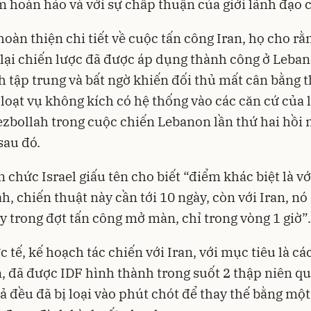
m hoàn hảo và với sự chấp thuận của giới lãnh đạo c
hoàn thiện chi tiết về cuộc tấn công Iran, họ cho rằ
 lại chiến lược đã được áp dụng thành công ở Leban
 tập trung và bất ngờ khiến đối thủ mất cân bằng 
loạt vụ không kích có hệ thống vào các căn cứ của 
zbollah trong cuộc chiến Lebanon lần thứ hai hồi
sau đó.
 chức Israel giấu tên cho biết “điểm khác biệt là vớ
h, chiến thuật này cần tới 10 ngày, còn với Iran, nó
y trong đợt tấn công mở màn, chỉ trong vòng 1 giờ”.
c tế, kế hoạch tác chiến với Iran, với mục tiêu là cá
, đã được IDF hình thành trong suốt 2 thập niên qu
 cả đều đã bị loại vào phút chót để thay thế bằng mộ