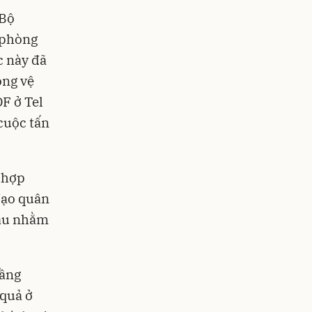
 Bộ
 phòng
c này đã
òng vệ
DF ở Tel
 cuộc tấn
i hợp
 đạo quân
đầu nhằm
tầng
 quả ở