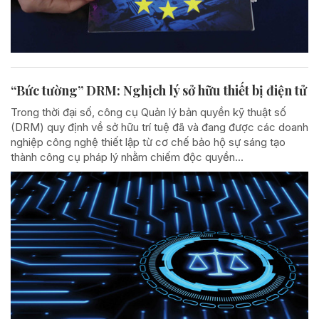
“Bức tường” DRM: Nghịch lý sở hữu thiết bị điện tử
Trong thời đại số, công cụ Quản lý bản quyền kỹ thuật số
(DRM) quy định về sở hữu trí tuệ đã và đang được các doanh
nghiệp công nghệ thiết lập từ cơ chế bảo hộ sự sáng tạo
thành công cụ pháp lý nhằm chiếm độc quyền...