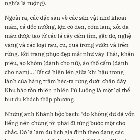
nghĩa là ruộng).
Ngoài ra, các đặc sản về các sản vật như khoai
mán, cá dốc nướng, lợn cỏ đen, cơm lam, xôi đa
màu được tạo từ các lá cây cẩm tím, gấc đỏ, nghệ
vàng và các loại rau, củ, quả trong vườn và trên
rừng. Rồi trang phục đẹp mắt như váy Thái, khăn
piêu, áo khóm (dành cho nữ), áo thổ cẩm (dành
cho nam)... Tất cả hiện lên giữa khí hậu trong
lành của hàng trăm héc-ta rừng dưới chân dãy
Khu bảo tồn thiên nhiên Pù Luông là một lợi thế
hút du khách thập phương.
Nhưng anh Khánh bộc bạch: “do không dư dả vốn
liếng nên chúng tôi phải đi từng bước một cho
chắc. Đó là làm du lịch gia đình theo dạng các