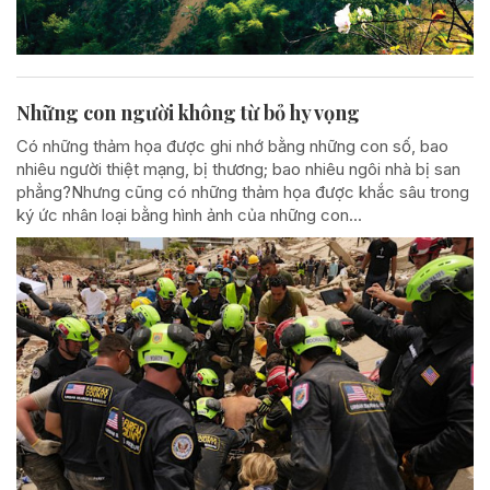
Những con người không từ bỏ hy vọng
Có những thảm họa được ghi nhớ bằng những con số, bao
nhiêu người thiệt mạng, bị thương; bao nhiêu ngôi nhà bị san
phẳng?Nhưng cũng có những thảm họa được khắc sâu trong
ký ức nhân loại bằng hình ảnh của những con...