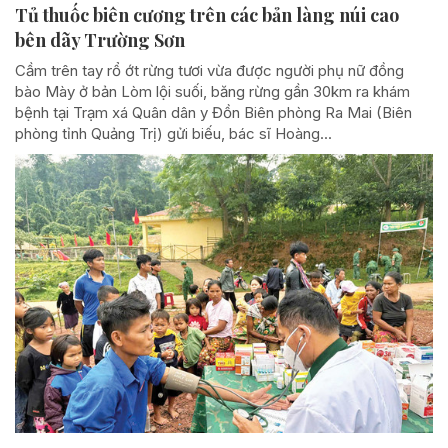
Tủ thuốc biên cương trên các bản làng núi cao
bên dãy Trường Sơn
Cầm trên tay rổ ớt rừng tươi vừa được người phụ nữ đồng
bào Mày ở bản Lòm lội suối, băng rừng gần 30km ra khám
bệnh tại Trạm xá Quân dân y Đồn Biên phòng Ra Mai (Biên
phòng tỉnh Quảng Trị) gửi biếu, bác sĩ Hoàng...