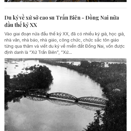
Du ký về xứ sở cao su Trấn Biên - Đồng Nai nửa
đầu thế kỷ XX
Vào giai đoạn nửa đầu thế kỷ XX, đã có nhiều ký giả, học giả,
nhà văn, nhà báo, nhà giáo, công chức, chức sắc tôn giáo
từng qua thăm và viết du ký về miền đất Đồng Nai, vốn được
định danh là “Xứ Trấn Biên”, “Xứ...