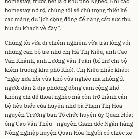
homestay, trước hết là ở khu phố Nghèo. Khi các
homestay nở rộ, chúng tôi sẽ chú trọng thiết kế
các mảng du lịch cộng đồng để nâng cấp sức thu
hút du khách về đây”.
Chúng tôi vừa đi chiêm nghiệm vừa trải lòng với
những cán bộ trẻ như chị Hà Thị Kiều, anh Cao
Văn Khánh, anh Lương Văn Tuấn (bí thư chi bộ
kiêm trưởng khu phố Khó). Chị Kiều nhắc khéo:
“ngày xưa hồi vừa khó vừa nghèo mà không ít
người dân 2 địa phương đồng cam cộng khổ
không chỉ để thoát nghèo mà còn trở thành cán
bộ tiêu biểu của huyện như bà Phạm Thị Hoa -
nguyên Trưởng ban Tổ chức huyện ủy Quan Hóa;
ông Cao Văn Thêu - nguyên Giám đốc Ngân hàng
Nông nghiệp huyện Quan Hóa (người có chiếc xe