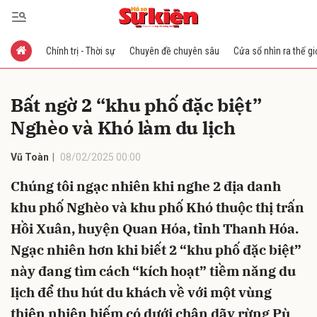
Chính trị - Thời sự
Chuyên đề chuyên sâu
Cửa sổ nhìn ra thế gi
Gửi bình luận
Bất ngờ 2 “khu phố đặc biệt”
Nghèo và Khó làm du lịch
Vũ Toàn
08/02/2025 00:00
Chúng tôi ngạc nhiên khi nghe 2 địa danh
khu phố Nghèo và khu phố Khó thuộc thị trấn
Hủy
Gửi
Hồi Xuân, huyện Quan Hóa, tỉnh Thanh Hóa.
Ngạc nhiên hơn khi biết 2 “khu phố đặc biệt”
này đang tìm cách “kích hoạt” tiềm năng du
lịch để thu hút du khách về với một vùng
thiên nhiên hiếm có dưới chân dãy rừng Pù