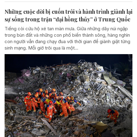
Những cuộc đời bị cuốn trôi và hành trình giành lại
sự sống trong trận “đại hồng thủy” ở Trung Quốc
Tiếng còi cứu hộ xé tan màn mưa. Giữa những dãy núi ngập
trong bùn đất và những con phố biến thành sông, hàng nghìn
con người vẫn đang chạy đua với thời gian để giành giật từng
sinh mạng. Mỗi giờ trôi qua là một...