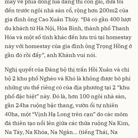
máy về phía đồng lúa đang thì con gái, đưa tôi
đến trước ngôi nhà sàn cổ, rộng hơn 200m2 của
gia đình ông Cao Xuân Thủy. “Đã có gần 400 lượt
du khách từ Hà Nội, Hòa Bình, thành phố Thanh
Hóa và một số tỉnh khác đến lưu trú tại homestay
này với homestay của gia đình ông Trọng Hồng ở
gần đó rồi đấy”, anh Khánh vui nói.
Nghị quyết của Đảng bộ thị trấn Hồi Xuân và chi
bộ 2 khu phố Nghèo và Khó là không được bỏ phí
những ưu thế riêng có của địa phương tại 2 “khu
phố đặc biệt” này. Đó là, hơn 100 ngôi nhà sàn,
gần 24ha ruộng bậc thang, vườn ổi tự nhiên
40ha, một “Vịnh Hạ Long trên cạn” do các mỏm
đá thiên tạo nổi lên giữa các thửa ruộng Na Kim,
Na Táy, Na Khóa, Na Ngân... (tiếng Thái, Na