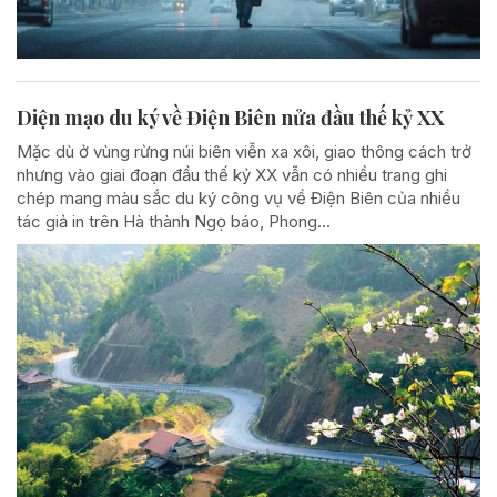
Diện mạo du ký về Điện Biên nửa đầu thế kỷ XX
Mặc dù ở vùng rừng núi biên viễn xa xôi, giao thông cách trở
nhưng vào giai đoạn đầu thế kỷ XX vẫn có nhiều trang ghi
chép mang màu sắc du ký công vụ về Điện Biên của nhiều
tác giả in trên Hà thành Ngọ báo, Phong...