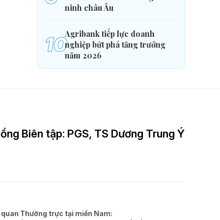
ninh châu Âu
Agribank tiếp lực doanh
10
nghiệp bứt phá tăng trưởng
năm 2026
ổng Biên tập: PGS, TS Dương Trung Ý
 quan Thường trực tại miền Nam: