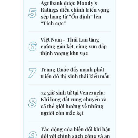
Agribank được Moody’s
5
Ratings điều chỉnh triển vọng
xếp hạng từ “Ổn định” lên
“Tích cực”
Việt Nam - Thái Lan tăng
6
cường gắn kết, cùng vun đắp
thịnh vượng khu vực
7
Trung Quốc đẩy mạnh phát
triển đô thị sinh thái kiểu mẫu
72 giờ sinh tử tại Venezuela:
8
Khi lòng đất rung chuyển và
cả thế giới hướng về những
người còn mắc kẹt
Tác động của biến đổi khí hậu
9
đối với chính sách công và an