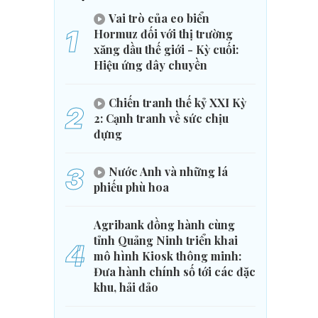
Vai trò của eo biển
1
Hormuz đối với thị trường
xăng dầu thế giới - Kỳ cuối:
Hiệu ứng dây chuyền
Chiến tranh thế kỷ XXI Kỳ
2
2: Cạnh tranh về sức chịu
đựng
3
Nước Anh và những lá
phiếu phù hoa
Agribank đồng hành cùng
tỉnh Quảng Ninh triển khai
4
mô hình Kiosk thông minh:
Đưa hành chính số tới các đặc
khu, hải đảo