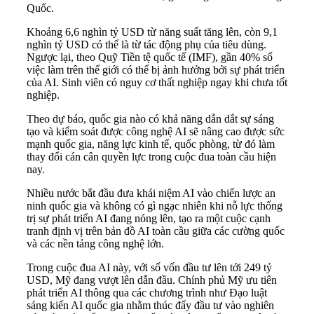
Quốc.
Khoảng 6,6 nghìn tỷ USD từ năng suất tăng lên, còn 9,1
nghìn tỷ USD có thể là từ tác động phụ của tiêu dùng.
Ngược lại, theo Quỹ Tiền tệ quốc tế (IMF), gần 40% số
việc làm trên thế giới có thể bị ảnh hưởng bởi sự phát triển
của AI. Sinh viên có nguy cơ thất nghiệp ngay khi chưa tốt
nghiệp.
Theo dự báo, quốc gia nào có khả năng dẫn dắt sự sáng
tạo và kiểm soát được công nghệ AI sẽ nâng cao được sức
mạnh quốc gia, năng lực kinh tế, quốc phòng, từ đó làm
thay đổi cán cân quyền lực trong cuộc đua toàn cầu hiện
nay.
Nhiều nước bắt đầu đưa khái niệm AI vào chiến lược an
ninh quốc gia và không có gì ngạc nhiên khi nỗ lực thống
trị sự phát triển AI đang nóng lên, tạo ra một cuộc cạnh
tranh định vị trên bản đồ AI toàn cầu giữa các cường quốc
và các nền tảng công nghệ lớn.
Trong cuộc đua AI này, với số vốn đầu tư lên tới 249 tỷ
USD, Mỹ đang vượt lên dẫn đầu. Chính phủ Mỹ ưu tiên
phát triển AI thông qua các chương trình như Đạo luật
sáng kiến AI quốc gia nhằm thúc đẩy đầu tư vào nghiên