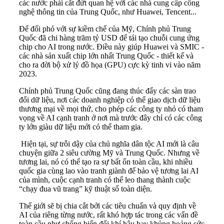
các nước phải cắt đứt quan hệ với các nhà cung cấp công
nghệ thông tin của Trung Quốc, như Huawei, Tencent...
Để đối phó với sự kiềm chế của Mỹ, Chính phủ Trung
Quốc đã chi hàng trăm tỷ USD để tái tạo chuỗi cung ứng
chip cho AI trong nước. Điều này giúp Huawei và SMIC -
các nhà sản xuất chip lớn nhất Trung Quốc - thiết kế và
cho ra đời bộ xử lý đồ họa (GPU) cực kỳ tinh vi vào năm
2023.
Chính phủ Trung Quốc cũng đang thúc đẩy các sàn trao
đổi dữ liệu, nơi các doanh nghiệp có thể giao dịch dữ liệu
thương mại về mọi thứ, cho phép các công ty nhỏ có tham
vọng về AI cạnh tranh ở nơi mà trước đây chỉ có các công
ty lớn giàu dữ liệu mới có thể tham gia.
Hiện tại, sự trỗi dậy của chủ nghĩa dân tộc AI mới là câu
chuyện giữa 2 siêu cường Mỹ và Trung Quốc. Nhưng về
tương lai, nó có thể tạo ra sự bất ổn toàn cầu, khi nhiều
quốc gia cùng lao vào tranh giành để bảo vệ tương lai AI
của mình, cuộc cạnh tranh có thể leo thang thành cuộc
“chạy đua vũ trang” kỹ thuật số toàn diện.
Thế giới sẽ bị chia cắt bởi các tiêu chuẩn và quy định về
AI của riêng từng nước, rất khó hợp tác trong các vấn đề
toàn cầu như chống biến đổi khí hậu hay khủng hoảng sức