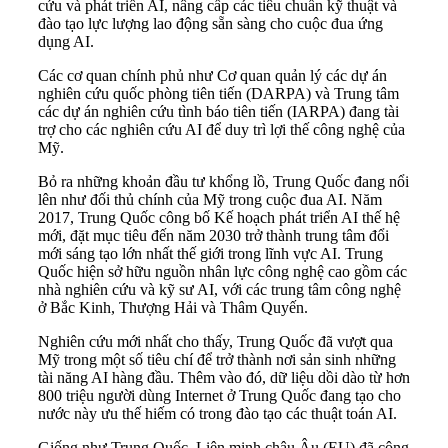
cứu và phát triển AI, nâng cấp các tiêu chuẩn kỹ thuật và
đào tạo lực lượng lao động sẵn sàng cho cuộc đua ứng
dụng AI.
Các cơ quan chính phủ như Cơ quan quản lý các dự án
nghiên cứu quốc phòng tiên tiến (DARPA) và Trung tâm
các dự án nghiên cứu tình báo tiên tiến (IARPA) đang tài
trợ cho các nghiên cứu AI để duy trì lợi thế công nghệ của
Mỹ.
Bỏ ra những khoản đầu tư khổng lồ, Trung Quốc đang nổi
lên như đối thủ chính của Mỹ trong cuộc đua AI. Năm
2017, Trung Quốc công bố Kế hoạch phát triển AI thế hệ
mới, đặt mục tiêu đến năm 2030 trở thành trung tâm đổi
mới sáng tạo lớn nhất thế giới trong lĩnh vực AI. Trung
Quốc hiện sở hữu nguồn nhân lực công nghệ cao gồm các
nhà nghiên cứu và kỹ sư AI, với các trung tâm công nghệ
ở Bắc Kinh, Thượng Hải và Thâm Quyến.
Nghiên cứu mới nhất cho thấy, Trung Quốc đã vượt qua
Mỹ trong một số tiêu chí để trở thành nơi sản sinh những
tài năng AI hàng đầu. Thêm vào đó, dữ liệu dồi dào từ hơn
800 triệu người dùng Internet ở Trung Quốc đang tạo cho
nước này ưu thế hiếm có trong đào tạo các thuật toán AI.
Giống như Trung Quốc, Liên minh châu Âu (EU) đã công