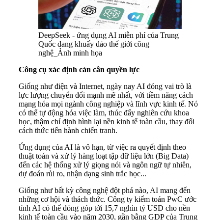
DeepSeek - ứng dụng AI miễn phí của Trung
Quốc đang khuấy đảo thế giới công
nghệ_Ảnh minh họa
Công cụ xác định cán cân quyền lực
Giống như điện và Internet, ngày nay AI đóng vai trò là
lực lượng chuyển đổi mạnh mẽ nhất, với tiềm năng cách
mạng hóa mọi ngành công nghiệp và lĩnh vực kinh tế. Nó
có thể tự động hóa việc làm, thúc đẩy nghiên cứu khoa
học, thậm chí định hình lại nền kinh tế toàn cầu, thay đổi
cách thức tiến hành chiến tranh.
Ứng dụng của AI là vô hạn, từ việc ra quyết định theo
thuật toán và xử lý hàng loạt tập dữ liệu lớn (Big Data)
đến các hệ thống xử lý giọng nói và ngôn ngữ tự nhiên,
dự đoán rủi ro, nhận dạng sinh trắc học...
Giống như bất kỳ công nghệ đột phá nào, AI mang đến
những cơ hội và thách thức. Công ty kiểm toán PwC ước
tính AI có thể đóng góp tới 15,7 nghìn tỷ USD cho nền
kinh tế toàn cầu vào năm 2030, gần bằng GDP của Trung