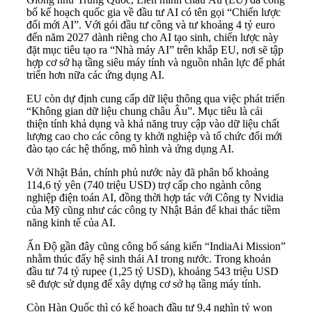
bố kế hoạch quốc gia về đầu tư AI có tên gọi “Chiến lược
đổi mới AI”. Với gói đầu tư công và tư khoảng 4 tỷ euro
đến năm 2027 dành riêng cho AI tạo sinh, chiến lược này
đặt mục tiêu tạo ra “Nhà máy AI” trên khắp EU, nơi sẽ tập
hợp cơ sở hạ tầng siêu máy tính và nguồn nhân lực để phát
triển hơn nữa các ứng dụng AI.
EU còn dự định cung cấp dữ liệu thông qua việc phát triển
“Không gian dữ liệu chung châu Âu”. Mục tiêu là cải
thiện tính khả dụng và khả năng truy cập vào dữ liệu chất
lượng cao cho các công ty khởi nghiệp và tổ chức đổi mới
đào tạo các hệ thống, mô hình và ứng dụng AI.
Với Nhật Bản, chính phủ nước này đã phân bổ khoảng
114,6 tỷ yên (740 triệu USD) trợ cấp cho ngành công
nghiệp điện toán AI, đồng thời hợp tác với Công ty Nvidia
của Mỹ cũng như các công ty Nhật Bản để khai thác tiềm
năng kinh tế của AI.
Ấn Độ gần đây cũng công bố sáng kiến “IndiaAi Mission”
nhằm thúc đẩy hệ sinh thái AI trong nước. Trong khoản
đầu tư 74 tỷ rupee (1,25 tỷ USD), khoảng 543 triệu USD
sẽ được sử dụng để xây dựng cơ sở hạ tầng máy tính.
Còn Hàn Quốc thì có kế hoạch đầu tư 9,4 nghìn tỷ won