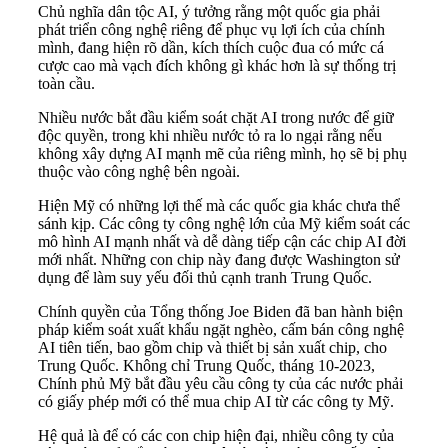
Chủ nghĩa dân tộc AI, ý tưởng rằng một quốc gia phải
phát triển công nghệ riêng để phục vụ lợi ích của chính
mình, đang hiện rõ dần, kích thích cuộc đua có mức cá
cược cao mà vạch đích không gì khác hơn là sự thống trị
toàn cầu.
Nhiều nước bắt đầu kiểm soát chặt AI trong nước để giữ
độc quyền, trong khi nhiều nước tỏ ra lo ngại rằng nếu
không xây dựng AI mạnh mẽ của riêng mình, họ sẽ bị phụ
thuộc vào công nghệ bên ngoài.
Hiện Mỹ có những lợi thế mà các quốc gia khác chưa thể
sánh kịp. Các công ty công nghệ lớn của Mỹ kiểm soát các
mô hình AI mạnh nhất và dễ dàng tiếp cận các chip AI đời
mới nhất. Những con chip này đang được Washington sử
dụng để làm suy yếu đối thủ cạnh tranh Trung Quốc.
Chính quyền của Tổng thống Joe Biden đã ban hành biện
pháp kiểm soát xuất khẩu ngặt nghèo, cấm bán công nghệ
AI tiên tiến, bao gồm chip và thiết bị sản xuất chip, cho
Trung Quốc. Không chỉ Trung Quốc, tháng 10-2023,
Chính phủ Mỹ bắt đầu yêu cầu công ty của các nước phải
có giấy phép mới có thể mua chip AI từ các công ty Mỹ.
Hệ quả là để có các con chip hiện đại, nhiều công ty của