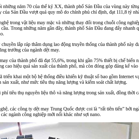
i những năm 70 của thế kỷ XX, thành phố Sán Đầu của vùng này từng 
y của Sán Đầu vượt quá quy mô do chính phủ chỉ định, đạt 111,8 tỷ nh
nghệ trong vật liệu may mặc và những thay đổi trong chuỗi công nghiệ
àn cầu. Trong những năm gần đây, thành phố Sán Đầu đang đẩy nhanh quá
ao.
 chuyền lắp ráp thâm dụng lao động truyền thống của thành phố này đ
 tăng trưởng của ngành dệt may.
may của thành phố đã đạt 55,6%, trong khi gần 75% thiết bị chế biến n
g cao hiệu quả sản xuất của thành phố, mà còn đóng góp đáng kể vào 
riển khai một bộ hệ thống điều khiển kỹ thuật số bao gồm Internet vạ
nh sản xuất, như mức tiêu thụ năng lượng và kiểm soát chất lượng.
hí tiêu thụ nguyên liệu thô và năng lượng trong sản xuất, đồng thời cải
ệ, các công ty dệt may Trung Quốc được coi là “rất tiên tiến” bởi ngàn
 các ngành công nghiệp mới nổi khác như sợi nano.