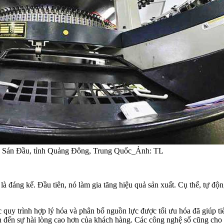
hố Sán Đầu, tỉnh Quảng Đông, Trung Quốc_Ảnh: TL
à đáng kể. Đầu tiên, nó làm gia tăng hiệu quả sản xuất. Cụ thể, tự độn
uy trình hợp lý hóa và phân bổ nguồn lực được tối ưu hóa đã giúp tiết 
dẫn đến sự hài lòng cao hơn của khách hàng. Các công nghệ số cũng c