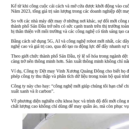
Kể từ khi công cuộc cải cách và mở cửa được khởi động vào cuố
Năm 2023, tổng giá trị sản lượng trong các doanh nghiệp dệt ma
So với các nhà máy dệt may ở những nơi khác, sự đổi mới công 
thành phố Sán Đầu trở nên có sức cạnh tranh trên thị trường to
bị thân thiện với môi trường và các công nghệ có tính sáng tạo c
Bằng cách sử dụng 5G, AI và công nghệ robot mới nhất, các dây
nghệ cao và giá trị cao, qua đó tạo ra động lực để đẩy nhanh sự
Theo giới chức thành phố Sán Đầu, tỷ lệ số hóa trong ngành dệt 
càng trở nên thông minh hơn. Sản xuất thông minh không chỉ nân
Ví dụ, Công ty Dệt may Vinh Xương Quảng Đông cho biết họ đã t
phép công ty thu thập và phân tích dữ liệu trong toàn bộ quá trì
Công ty này cho hay: “công nghệ mới giúp chúng tôi hạn chế chi p
xuất xanh và ít carbon”.
Về phương diện nghiên cứu khoa học và trình độ đổi mới công ngh
chất lượng cao không chỉ dùng để may quần áo, mà còn phục vụ