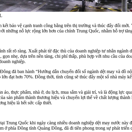
TL
 kết bảo vệ cạnh tranh công bằng trên thị trường và thúc đẩy đổi mới
ới những nỗ lực rộng lớn hơn của chính Trung Quốc, nhằm hỗ trợ tăn
nh rất rõ ràng. Xuất phát từ đặc thù của doanh nghiệp tư nhân ngành 
 gọn nhẹ, dựa trên nền tảng, chi phí thấp, phù hợp với nhu cầu của d
 doanh nghiệp.
Đông đã ban hành “Hướng dẫn chuyển đổi số ngành dệt may và đồ nội
lớn đạt hơn 70%. Đồng thời, tỉnh cũng sẽ thúc đẩy một số nhà máy kế
áo, thực phẩm, nhà ở, du lịch, mua sắm và giải trí, và là động lực qua
ủa sản phẩm thành thương hiệu và chuyển lợi thế về chất lượng thành l
ng hiệu là hết sức cấp thiết.
ại Trung Quốc khi ngày càng nhiều doanh nghiệp dệt may nước này đan
nằm ở phía Đông tỉnh Quảng Đông, đã đi tiên phong trong sự phát triển