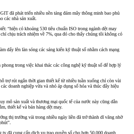
GIT đã phát triển nhiều nền tảng đám mây thông minh bao phủ
o các nhà sản xuất.
iết: “hiện có khoảng 530 tiêu chuẩn ISO trong ngành dệt may
i chỉ chịu trách nhiệm về 7%, qua đó cho thấy chúng tôi không có
àm dấy lên làn sóng các sáng kiến kỹ thuật số nhằm cách mạng
hong trong việc khai thác các công nghệ kỹ thuật số để hợp lý
 trợ rút ngắn thời gian thiết kế từ nhiều tuần xuống chỉ còn vài
ho các doanh nghiệp vừa và nhỏ áp dụng số hóa và thúc đẩy hiệu
 quy mô sản xuất và thương mại quốc tế của nước này cũng dẫn
ắm, thiết kế và bán hàng dệt may.
thị trường vải trong nhiều ngày liền đã trở thành dĩ vãng nhờ
phút”.
ông ty đã cung cấp dịch vụ trao quyền số cho hơn 50.000 doanh