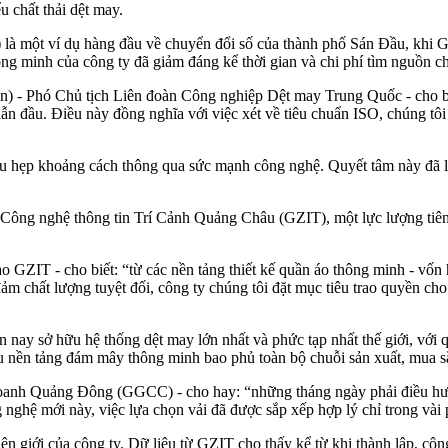
u chất thải dệt may.
 một ví dụ hàng đầu về chuyển đổi số của thành phố Sán Đầu, khi G
ng minh của công ty đã giảm đáng kể thời gian và chi phí tìm nguồn ch
n) - Phó Chủ tịch Liên đoàn Công nghiệp Dệt may Trung Quốc - cho b
 dẫn đầu. Điều này đồng nghĩa với việc xét về tiêu chuẩn ISO, chúng tô
hu hẹp khoảng cách thông qua sức mạnh công nghệ. Quyết tâm này đã l
ông nghệ thông tin Trí Cảnh Quảng Châu (GZIT), một lực lượng tiên p
GZIT - cho biết: “từ các nền tảng thiết kế quần áo thông minh - vốn hỗ
đảm chất lượng tuyệt đối, công ty chúng tôi đặt mục tiêu trao quyền c
 nay sở hữu hệ thống dệt may lớn nhất và phức tạp nhất thế giới, với
iều nền tảng đám mây thông minh bao phủ toàn bộ chuỗi sản xuất, mua s
h Quảng Đông (GGCC) - cho hay: “những tháng ngày phải điều hướng 
nghệ mới này, việc lựa chọn vải đã được sắp xếp hợp lý chỉ trong vài 
biên giới của công ty. Dữ liệu từ GZIT cho thấy kể từ khi thành lập, c