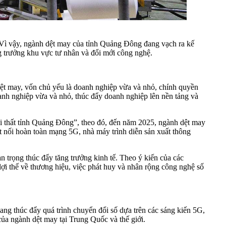
. Vì vậy, ngành dệt may của tỉnh Quảng Đông đang vạch ra kế
g trưởng khu vực tư nhân và đổi mới công nghệ.
dệt may, vốn chủ yếu là doanh nghiệp vừa và nhỏ, chính quyền
oanh nghiệp vừa và nhỏ, thúc đẩy doanh nghiệp lên nền tảng và
 thất tỉnh Quảng Đông”, theo đó, đến năm 2025, ngành dệt may
t nối hoàn toàn mạng 5G, nhà máy trình diễn sản xuất thông
n trọng thúc đẩy tăng trưởng kinh tế. Theo ý kiến của các
ợi thế về thương hiệu, việc phát huy và nhân rộng công nghệ số
g thúc đẩy quá trình chuyển đổi số dựa trên các sáng kiến 5G,
 của ngành dệt may tại Trung Quốc và thế giới.