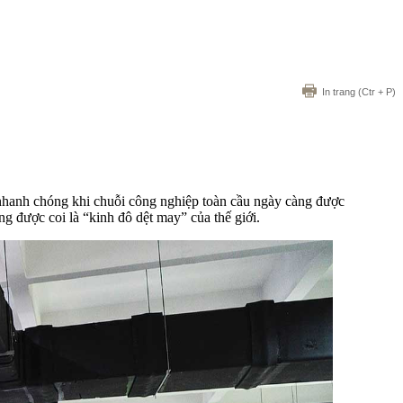
In trang
(Ctr + P)
nhanh chóng khi chuỗi công nghiệp toàn cầu ngày càng được
g được coi là “kinh đô dệt may” của thế giới.