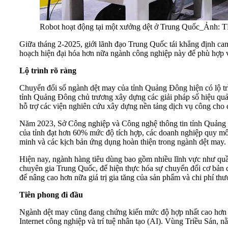
Robot hoạt động tại một xưởng dệt ở Trung Quốc_Ảnh: 
Giữa tháng 2-2025, giới lãnh đạo Trung Quốc tái khẳng định cam
hoạch hiện đại hóa hơn nữa ngành công nghiệp này để phù hợp v
Lộ trình rõ ràng
Chuyển đổi số ngành dệt may của tỉnh Quảng Đông hiện có lộ trì
tỉnh Quảng Đông chủ trương xây dựng các giải pháp số hiệu quả,
hỗ trợ các viện nghiên cứu xây dựng nền tảng dịch vụ công cho
Năm 2023, Sở Công nghiệp và Công nghệ thông tin tỉnh Quảng 
của tỉnh đạt hơn 60% mức độ tích hợp, các doanh nghiệp quy mô 
minh và các kịch bản ứng dụng hoàn thiện trong ngành dệt may.
Hiện nay, ngành hàng tiêu dùng bao gồm nhiều lĩnh vực như quần 
chuyên gia Trung Quốc, để hiện thực hóa sự chuyển đổi cơ bản c
để nâng cao hơn nữa giá trị gia tăng của sản phẩm và chi phí thươ
Tiên phong đi đầu
Ngành dệt may cũng đang chứng kiến mức độ hợp nhất cao hơn t
Internet công nghiệp và trí tuệ nhân tạo (AI). Vùng Triều Sán, 