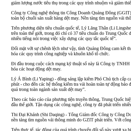
giảm lượng nước tiêu thụ trong các quy trình nhuộm và giảm thiể
Công ty Công nghệ thông tin Công Doanh Quảng Đông (GGIT) là
toàn bộ chuỗi sản xuất hàng dệt may. Nền tảng tìm nguồn vải thô
Trên phương diện tiêu chuẩn quốc tế, Lý Lăng Thân (Li Lingshe
trên toàn thế giới, trong đó chỉ có 37 tiêu chuẩn do Trung Quốc
nhiều tiếng nói trong việc xây dựng các quy tắc quốc tế”.
Đối mặt với sự chênh lệch như vậy, tỉnh Quảng Đông cam kết t
hóa các quy trình công nghiệp và khuôn khổ tổ chức.
Đi đầu trong cuộc cách mạng kỹ thuật số này là Công ty TNHH C
hóa các hoạt động dệt may.
Lý Á Bình (Li Yaping) - đồng sáng lập kiêm Phó Chủ tịch cấp cao 
phút - cho đến các hệ thống kiểm tra vải hoàn toàn tự động bảo 
quả trong toàn ngành sản xuất dệt may”.
Theo các báo cáo của phương tiện truyền thông, Trung Quốc hiện
đầu thế giới. Tận dụng các công nghệ, công ty đã phát triển nh
Thi Đại Khánh (Shi Daqing) - Tổng Giám đốc Công ty Công Doan
nền tảng tìm nguồn vải thông minh do GZIT phát triển. Với công 
Trên thực tế, tác động của quá trình chuyển đổi số này vượt xa 