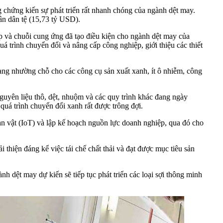
chứng kiến sự phát triển rất nhanh chóng của ngành dệt may.
ân dân tệ (15,73 tỷ USD).
p và chuỗi cung ứng đã tạo điều kiện cho ngành dệt may của
 trình chuyển đổi và nâng cấp công nghiệp, giới thiệu các thiết
ang nhường chỗ cho các công cụ sản xuất xanh, ít ô nhiễm, công
guyên liệu thô, dệt, nhuộm và các quy trình khác đang ngày
quá trình chuyển đổi xanh rất được trông đợi.
n vật (IoT) và lập kế hoạch nguồn lực doanh nghiệp, qua đó cho
 thiện đáng kể việc tái chế chất thải và đạt được mục tiêu sản
h dệt may dự kiến sẽ tiếp tục phát triển các loại sợi thông minh