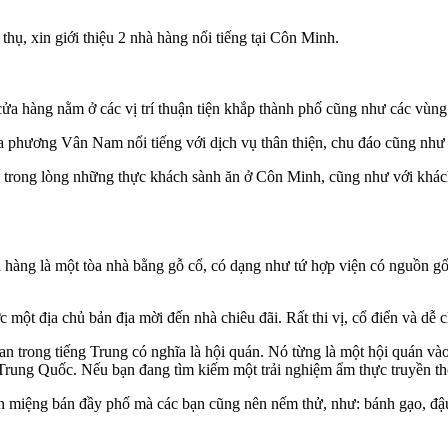
, xin giới thiệu 2 nhà hàng nổi tiếng tại Côn Minh.
cửa hàng nằm ở các vị trí thuận tiện khắp thành phố cũng như các vùn
phương Vân Nam nổi tiếng với dịch vụ thân thiện, chu đáo cũng như
trong lòng những thực khách sành ăn ở Côn Minh, cũng như với khách 
 hàng là một tòa nhà bằng gỗ cổ, có dạng như tứ hợp viện có nguồn g
t địa chủ bản địa mời đến nhà chiêu đãi. Rất thi vị, cổ điển và dễ c
 trong tiếng Trung có nghĩa là hội quán. Nó từng là một hội quán vào
rung Quốc. Nếu bạn đang tìm kiếm một trải nghiệm ẩm thực truyền thốn
 miệng bán đầy phố mà các bạn cũng nên nếm thử, như: bánh gạo, đậu 