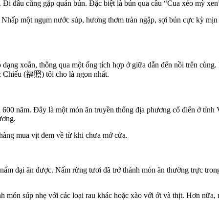
 Đi đâu cũng gặp quán bún. Đặc biệt là bún qua cầu “Cua xẻo mỳ xen”
vào. Nhấp một ngụm nước súp, hương thơm tràn ngập, sợi bún cực kỳ mịn
ó dạng xoắn, thông qua một ống tích hợp ở giữa dẫn đến nồi trên cùng.
c Chiếu (福照) tôi cho là ngon nhất.
 600 năm. Đây là một món ăn truyền thống địa phương cổ điển ở tỉnh 
hương.
p hàng mua vịt đem về từ khi chưa mở cửa.
nấm dại ăn được. Nấm rừng tươi đã trở thành món ăn thường trực tro
h món súp nhẹ với các loại rau khác hoặc xào với ớt và thịt. Hơn nữa, 