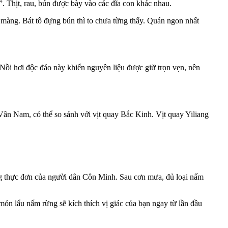
. Thịt, rau, bún được bày vào các đĩa con khác nhau.
 màng. Bát tô đựng bún thì to chưa từng thấy. Quán ngon nhất
 Nồi hơi độc đáo này khiến nguyên liệu được giữ trọn vẹn, nên
Vân Nam, có thể so sánh với vịt quay Bắc Kinh. Vịt quay Yiliang
ng thực đơn của người dân Côn Minh. Sau cơn mưa, đủ loại nấm
món lẩu nấm rừng sẽ kích thích vị giác của bạn ngay từ lần đầu