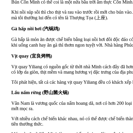
Bún Côn Minh có thể coi là một nửa bầu trời ẩm thực Côn Minh.
Khi nồi súp sôi thì cho thịt và rau vào trước rồi mới cho bún 
mà tôi thường lui đến có tên là Thượng Tọa (上座).
Gà hấp nồi hơi (
汽
锅鸡
)
Gà hấp là món ăn được chế biến bằng loại nồi hơi đôi độc đáo c
khi uống canh hay ăn gà thì thơm ngon tuyệt vời. Nhà hàng Phú
Vịt quay (
宜良烤
鸭
)
Vịt quay Yiliang có nguồn gốc từ thời nhà Minh cách đây đã hơn
có lớp da giòn, thịt mềm và mang hương vị đặc trưng của địa p
Tôi phát hiện, tất cả các hàng vịt quay Yiliang đều có khách xế
Lẩu nấm rừng (
野山菌火
锅
)
Vân Nam là vương quốc của nấm hoang dã, nơi có hơn 200 loại 
mới mọc ra.
Với nhiều cách chế biến khác nhau, nó có thể được chế biến thàn
tiên thưởng thức.