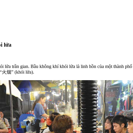
i lửa
hói lửa trần gian. Bầu không khí khói lửa là linh hồn của một thành p
h “火烟” (khói lửa).