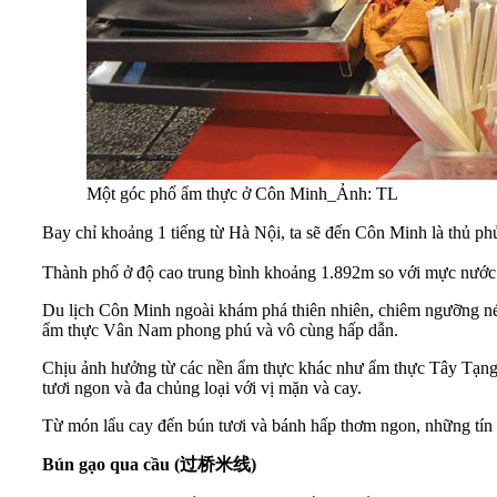
Một góc phố ẩm thực ở Côn Minh_Ảnh: TL
Bay chỉ khoảng 1 tiếng từ Hà Nội, ta sẽ đến Côn Minh là thủ
Thành phố ở độ cao trung bình khoảng 1.892m so với mực nước b
Du lịch Côn Minh ngoài khám phá thiên nhiên, chiêm ngưỡng nét 
ẩm thực Vân Nam phong phú và vô cùng hấp dẫn.
Chịu ảnh hưởng từ các nền ẩm thực khác như ẩm thực Tây Tạng
tươi ngon và đa chủng loại với vị mặn và cay.
Từ món lẩu cay đến bún tươi và bánh hấp thơm ngon, những tín
Bún gạo qua cầu (
过桥米线
)