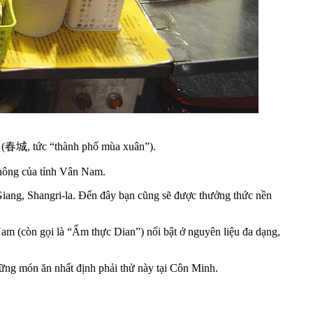
nh (春城, tức “thành phố mùa xuân”).
 thông của tỉnh Vân Nam.
 Giang, Shangri-la. Đến đây bạn cũng sẽ được thưởng thức nền
(còn gọi là “Ẩm thực Dian”) nổi bật ở nguyên liệu đa dạng,
ững món ăn nhất định phải thử này tại Côn Minh.