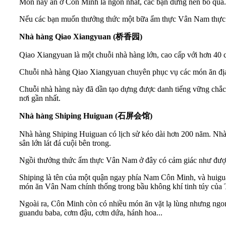
Món này ăn ở Côn Minh là ngon nhất, các bạn đừng nên bỏ qua.
Nếu các bạn muốn thưởng thức một bữa ẩm thực Vân Nam thực thụ
Nhà hàng Qiao Xiangyuan (
桥香园
)
Qiao Xiangyuan là một chuỗi nhà hàng lớn, cao cấp với hơn 40 
Chuỗi nhà hàng Qiao Xiangyuan chuyên phục vụ các món ăn địa 
Chuỗi nhà hàng này đã dần tạo dựng được danh tiếng vững chắc 
nơi gần nhất.
Nhà hàng Shiping Huiguan (
石屏会
馆
)
Nhà hàng Shiping Huiguan có lịch sử kéo dài hơn 200 năm. Nhà
sân lớn lát đá cuội bên trong.
Ngồi thưởng thức ẩm thực Vân Nam ở đây có cảm giác như được mộ
Shiping là tên của một quận ngay phía Nam Côn Minh, và huiguan
món ăn Vân Nam chính thống trong bầu không khí tinh túy của T
Ngoài ra, Côn Minh còn có nhiều món ăn vặt lạ lùng nhưng ngon
guandu baba, cơm đậu, cơm dứa, hánh hoa...