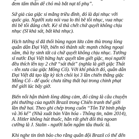
đem tấm thân dê chó mà bắt nạt tổ phụ”.
Sứ giả của giặc sỉ mắng triều đình, đó là đại nhục với
quốc gia. Người xưa nói vua lo thì bề tôi nhục, vua nhục
thì bề tôi đáng chết. Kẻ sĩ thà chết chứ quyết không chịu
nhục (Sĩ khả sát, bất khả nhục).
Hịch tướng sĩ đã thổi bùng ngọn lửa căm thù trong lòng
quân dân Đại Việt, biến nó thành sức mạnh chống ngoại
xâm, thà hy sinh tất cả chứ quyết không chịu nhục. Tướng
sĩ nước Đại Việt hừng hực quyết tâm giết giặc, mọi người
đều thích lên tay 2 chữ “sát thát” (nghĩa là giết giặc Thát
- tên xưa của giặc Mông Cổ). Với khí phách đó, quân dân
Đại Việt đã tạo lập kỳ tích chói lọi 3 lần chiến thắng giặc
Mông Cổ - đế quốc chưa từng thất bại trong chinh phạt
thế giới lúc bấy giờ.
Biến nỗi hận thành lòng dũng cảm, đó cũng là câu chuyện
phi thường của người Brazil trong Chiến tranh thế giới
lần thứ hai. Theo ghi chép trong cuốn “Tôn Tử binh pháp
và 36 kế” (Nhà xuất bản Văn hóa - Thông tin, năm 2014),
A. Hitler không hút thuốc, hắn rất ghét đối thủ ngoan
cường là J. Stalin - người luôn ngậm tẩu thuốc lá.
Khi nghe tin tình báo cho rằng quân đội Brazil có thể đến