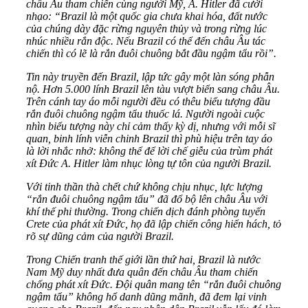
châu Âu tham chiến cùng người Mỹ, A. Hitler đã cười
nhạo: “Brazil là một quốc gia chưa khai hóa, đất nước
của chúng dày đặc rừng nguyên thủy và trong rừng lúc
nhúc nhiều rắn độc. Nếu Brazil có thể đến châu Âu tác
chiến thì có lẽ là rắn đuôi chuông bắt đầu ngậm tẩu rồi”.
Tin này truyền đến Brazil, lập tức gây một làn sóng phẫn
nộ. Hơn 5.000 lính Brazil lên tàu vượt biển sang châu Âu.
Trên cánh tay áo mỗi người đều có thêu biểu tượng đầu
rắn đuôi chuông ngậm tẩu thuốc lá. Người ngoài cuộc
nhìn biểu tượng này chỉ cảm thấy kỳ dị, nhưng với mỗi sĩ
quan, binh lính viễn chinh Brazil thì phù hiệu trên tay áo
là lời nhắc nhở: không thể để lời chế giễu của trùm phát
xít Đức A. Hitler làm nhục lòng tự tôn của người Brazil.
Với tinh thần thà chết chứ không chịu nhục, lực lượng
“rắn đuôi chuông ngậm tẩu” đã đổ bộ lên châu Âu với
khí thế phi thường. Trong chiến dịch đánh phòng tuyến
Crete của phát xít Đức, họ đã lập chiến công hiển hách, tỏ
rõ sự dũng cảm của người Brazil.
Trong Chiến tranh thế giới lần thứ hai, Brazil là nước
Nam Mỹ duy nhất đưa quân đến châu Âu tham chiến
chống phát xít Đức. Đội quân mang tên “rắn đuôi chuông
ngậm tẩu” không hổ danh dũng mãnh, đã đem lại vinh