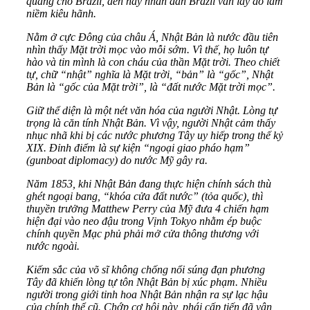
quang cho Brazil, đến nay nhân dân Brazil vẫn lấy đó làm
niềm kiêu hãnh.
Nằm ở cực Đông của châu Á, Nhật Bản là nước đầu tiên
nhìn thấy Mặt trời mọc vào mỗi sớm. Vì thế, họ luôn tự
hào và tin mình là con cháu của thần Mặt trời. Theo chiết
tự, chữ “nhật” nghĩa là Mặt trời, “bản” là “gốc”, Nhật
Bản là “gốc của Mặt trời”, là “đất nước Mặt trời mọc”.
Giữ thể diện là một nét văn hóa của người Nhật. Lòng tự
trọng là căn tính Nhật Bản. Vì vậy, người Nhật cảm thấy
nhục nhã khi bị các nước phương Tây uy hiếp trong thế kỷ
XIX. Đỉnh điểm là sự kiện “ngoại giao pháo hạm”
(gunboat diplomacy) do nước Mỹ gây ra.
Năm 1853, khi Nhật Bản đang thực hiện chính sách thù
ghét ngoại bang, “khóa cửa đất nước” (tỏa quốc), thì
thuyền trưởng Matthew Perry của Mỹ đưa 4 chiến hạm
hiện đại vào neo đậu trong Vịnh Tokyo nhằm ép buộc
chính quyền Mạc phủ phải mở cửa thông thương với
nước ngoài.
Kiếm sắc của võ sĩ không chống nổi súng đạn phương
Tây đã khiến lòng tự tôn Nhật Bản bị xúc phạm. Nhiều
người trong giới tinh hoa Nhật Bản nhận ra sự lạc hậu
của chính thể cũ. Chớp cơ hội này, phái cấp tiến đã vận