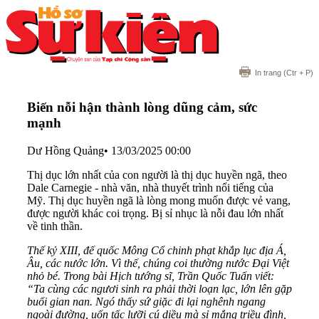
In trang
(Ctr + P)
Biến nỗi hận thành lòng dũng cảm, sức
mạnh
Dư Hồng Quảng
•
13/03/2025 00:00
Thị dục lớn nhất của con người là thị dục huyền ngã, theo
Dale Carnegie - nhà văn, nhà thuyết trình nổi tiếng của
Mỹ. Thị dục huyền ngã là lòng mong muốn được vẻ vang,
được người khác coi trọng. Bị sỉ nhục là nỗi đau lớn nhất
về tinh thần.
Thế kỷ XIII, đế quốc Mông Cổ chinh phạt khắp lục địa Á,
Âu, các nước lớn. Vì thế, chúng coi thường nước Đại Việt
nhỏ bé. Trong bài Hịch tướng sĩ, Trần Quốc Tuấn viết:
“Ta cùng các ngươi sinh ra phải thời loạn lạc, lớn lên gặp
buổi gian nan. Ngó thấy sứ giặc đi lại nghênh ngang
ngoài đường, uốn tấc lưỡi cú diều mà sỉ mắng triều đình,