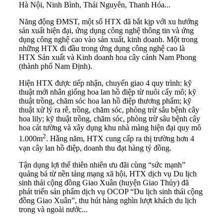
Hà Nội, Ninh Bình, Thái Nguyên, Thanh Hóa...
Năng động ĐMST, một số HTX đã bắt kịp với xu hướng
sản xuất hiện đại, ứng dụng công nghệ thông tin và ứng
dụng công nghệ cao vào sản xuất, kinh doanh. Một trong
những HTX đi đầu trong ứng dụng công nghệ cao là
HTX Sản xuất và Kinh doanh hoa cây cảnh Nam Phong
(thành phố Nam Định).
Hiện HTX được tiếp nhận, chuyển giao 4 quy trình: kỹ
thuật mới nhân giống hoa lan hồ điệp từ nuôi cấy mô; kỹ
thuật trồng, chăm sóc hoa lan hồ điệp thương phẩm; kỹ
thuật xử lý ra rễ, trồng, chăm sóc, phòng trừ sâu bệnh cây
hoa lily; kỹ thuật trồng, chăm sóc, phòng trừ sâu bệnh cây
hoa cát tường và xây dụng khu nhà màng hiện đại quy mô
2
1.000m
. Hằng năm, HTX cung cấp ra thị trường hơn 4
vạn cây lan hồ điệp, doanh thu đạt hàng tỷ đồng.
Tận dụng lợi thế thiên nhiên ưu đãi cùng “sức mạnh”
quảng bá từ nền tảng mạng xã hội, HTX dịch vụ Du lịch
sinh thái cộng đồng Giao Xuân (huyện Giao Thủy) đã
phát triển sản phẩm dịch vụ OCOP “Du lịch sinh thái cộng
đồng Giao Xuân”, thu hút hàng nghìn lượt khách du lịch
trong và ngoài nước...