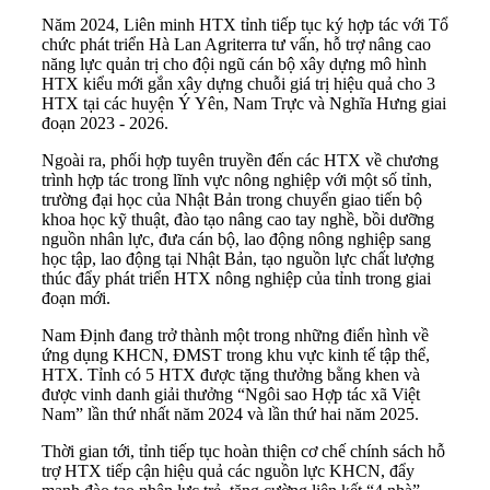
Năm 2024, Liên minh HTX tỉnh tiếp tục ký hợp tác với Tổ
chức phát triển Hà Lan Agriterra tư vấn, hỗ trợ nâng cao
năng lực quản trị cho đội ngũ cán bộ xây dựng mô hình
HTX kiểu mới gắn xây dựng chuỗi giá trị hiệu quả cho 3
HTX tại các huyện Ý Yên, Nam Trực và Nghĩa Hưng giai
đoạn 2023 - 2026.
Ngoài ra, phối hợp tuyên truyền đến các HTX về chương
trình hợp tác trong lĩnh vực nông nghiệp với một số tỉnh,
trường đại học của Nhật Bản trong chuyển giao tiến bộ
khoa học kỹ thuật, đào tạo nâng cao tay nghề, bồi dưỡng
nguồn nhân lực, đưa cán bộ, lao động nông nghiệp sang
học tập, lao động tại Nhật Bản, tạo nguồn lực chất lượng
thúc đẩy phát triển HTX nông nghiệp của tỉnh trong giai
đoạn mới.
Nam Định đang trở thành một trong những điển hình về
ứng dụng KHCN, ĐMST trong khu vực kinh tế tập thể,
HTX. Tỉnh có 5 HTX được tặng thưởng bằng khen và
được vinh danh giải thưởng “Ngôi sao Hợp tác xã Việt
Nam” lần thứ nhất năm 2024 và lần thứ hai năm 2025.
Thời gian tới, tỉnh tiếp tục hoàn thiện cơ chế chính sách hỗ
trợ HTX tiếp cận hiệu quả các nguồn lực KHCN, đẩy