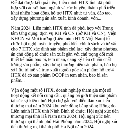
Để đạt được kết quả trên, Liên minh HTX tỉnh đã phối
hợp với các sở, ban, ngành và các huyện, thành phố triển
khai nhiều hoạt động hỗ trợ HTX như: tư vấn, đào tạo,
xây dựng phương án sản xuất, kinh doanh, vốn...
Năm 2024, Liên minh HTX tỉnh đã phối hợp với Trung
tâm Ứng dụng, dịch vụ KH và CN (Sở KH và CN), Viện
KHCN và Môi trường (Liên minh HTX Việt Nam) tổ
chức hội nghị tuyên truyền, phổ biến chính sách và tư vấn
cho 7 HTX xác định sản phẩm chủ lực, xây dựng phương
án chủ động tổ chức sản xuất gắn với chú trọng đổi mới
thiết kế mẫu bao bì, tem nhãn, đăng ký tiêu chuẩn chất
lượng sản phẩm, xây dựng thương hiệu sản phẩm, bảo hộ
sở hữu trí tuệ và truy xuất nguồn gốc sản phẩm; hỗ trợ 4
HTX đã có sản phẩm OCOP in tem nhãn, bao bì sản
phẩm...
Vận động một số HTX, doanh nghiệp tham gia một số
hoạt động kết nối cung cầu, quảng bá giới thiệu sản phẩm
tại các sự kiện như: Hội chợ gắn với diễn đàn xúc tiến
thương mại năm 2024 khu vực đồng bằng sông Hồng do
Liên minh HTX tỉnh Ninh Bình tổ chức; Hội nghị xúc tiến
thương mại tỉnh Hà Nam năm 2024; Hội nghị xúc tiến
thương mại thành phố Hải Phòng năm 2024; Hội nghị xúc
tiến thương mại thành phố Hà Nội năm 2024...