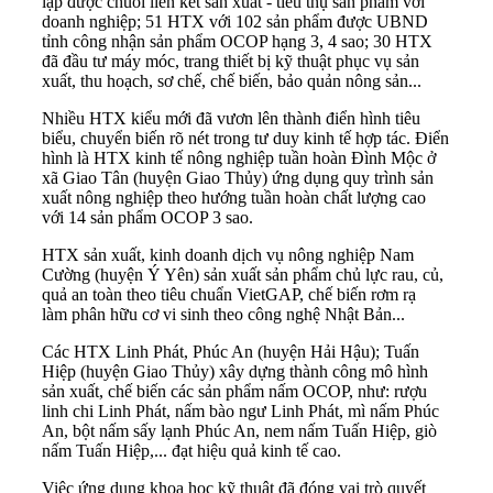
lập được chuỗi liên kết sản xuất - tiêu thụ sản phẩm với
doanh nghiệp; 51 HTX với 102 sản phẩm được UBND
tỉnh công nhận sản phẩm OCOP hạng 3, 4 sao; 30 HTX
đã đầu tư máy móc, trang thiết bị kỹ thuật phục vụ sản
xuất, thu hoạch, sơ chế, chế biến, bảo quản nông sản...
Nhiều HTX kiểu mới đã vươn lên thành điển hình tiêu
biểu, chuyển biến rõ nét trong tư duy kinh tế hợp tác. Điển
hình là HTX kinh tế nông nghiệp tuần hoàn Đình Mộc ở
xã Giao Tân (huyện Giao Thủy) ứng dụng quy trình sản
xuất nông nghiệp theo hướng tuần hoàn chất lượng cao
với 14 sản phẩm OCOP 3 sao.
HTX sản xuất, kinh doanh dịch vụ nông nghiệp Nam
Cường (huyện Ý Yên) sản xuất sản phẩm chủ lực rau, củ,
quả an toàn theo tiêu chuẩn VietGAP, chế biến rơm rạ
làm phân hữu cơ vi sinh theo công nghệ Nhật Bản...
Các HTX Linh Phát, Phúc An (huyện Hải Hậu); Tuấn
Hiệp (huyện Giao Thủy) xây dựng thành công mô hình
sản xuất, chế biến các sản phẩm nấm OCOP, như: rượu
linh chi Linh Phát, nấm bào ngư Linh Phát, mì nấm Phúc
An, bột nấm sấy lạnh Phúc An, nem nấm Tuấn Hiệp, giò
nấm Tuấn Hiệp,... đạt hiệu quả kinh tế cao.
Việc ứng dụng khoa học kỹ thuật đã đóng vai trò quyết