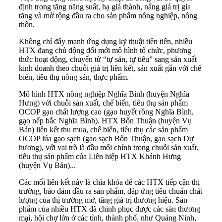
định trong tăng năng suất, hạ giá thành, nâng giá trị gia
tăng và mở rộng đầu ra cho sản phẩm nông nghiệp, nông
thôn.
Không chỉ đẩy mạnh ứng dụng kỹ thuật tiên tiến, nhiều
HTX đang chủ động đổi mới mô hình tổ chức, phương
thức hoạt động, chuyển từ “tự sản, tự tiêu” sang sản xuất
kinh doanh theo chuỗi giá trị liên kết, sản xuất gắn với chế
biến, tiêu thụ nông sản, thực phẩm.
Mô hình HTX nông nghiệp Nghĩa Bình (huyện Nghĩa
Hưng) với chuỗi sản xuất, chế biến, tiêu thụ sản phẩm
OCOP gạo chất lượng cao (gạo huyết rồng Nghĩa Bình,
gạo nếp bắc Nghĩa Bình). HTX Bốn Thuận (huyện Vụ
Bản) liên kết thu mua, chế biến, tiêu thụ các sản phẩm
OCOP lúa gạo sạch (gạo sạch Bốn Thuận, gạo sạch Dự
hương), với vai trò là đầu mối chính trong chuỗi sản xuất,
tiêu thụ sản phẩm của Liên hiệp HTX Khánh Hưng
(huyện Vụ Bản)...
Các mối liên kết này là chìa khóa để các HTX tiếp cận thị
trường, bảo đảm đầu ra sản phẩm, đáp ứng tiêu chuẩn chất
lượng của thị trường mở, tăng giá trị thương hiệu. Sản
phẩm của nhiều HTX đã chinh phục được các sàn thương
mại, hội chợ lớn ở các tỉnh, thành phố, như Quảng Ninh,