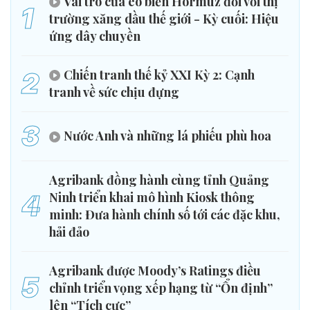
Vai trò của eo biển Hormuz đối với thị
1
trường xăng dầu thế giới - Kỳ cuối: Hiệu
ứng dây chuyền
2
Chiến tranh thế kỷ XXI Kỳ 2: Cạnh
tranh về sức chịu đựng
3
Nước Anh và những lá phiếu phù hoa
Agribank đồng hành cùng tỉnh Quảng
4
Ninh triển khai mô hình Kiosk thông
minh: Đưa hành chính số tới các đặc khu,
hải đảo
Agribank được Moody’s Ratings điều
5
chỉnh triển vọng xếp hạng từ “Ổn định”
lên “Tích cực”