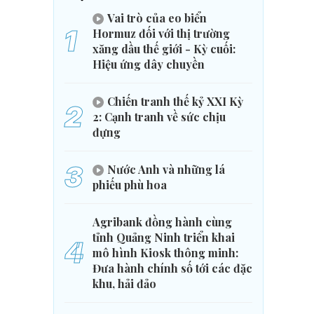
Vai trò của eo biển
1
Hormuz đối với thị trường
xăng dầu thế giới - Kỳ cuối:
Hiệu ứng dây chuyền
Chiến tranh thế kỷ XXI Kỳ
2
2: Cạnh tranh về sức chịu
đựng
3
Nước Anh và những lá
phiếu phù hoa
Agribank đồng hành cùng
tỉnh Quảng Ninh triển khai
4
mô hình Kiosk thông minh:
Đưa hành chính số tới các đặc
khu, hải đảo