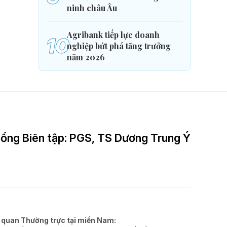
ninh châu Âu
Agribank tiếp lực doanh
10
nghiệp bứt phá tăng trưởng
năm 2026
ổng Biên tập: PGS, TS Dương Trung Ý
 quan Thường trực tại miền Nam: