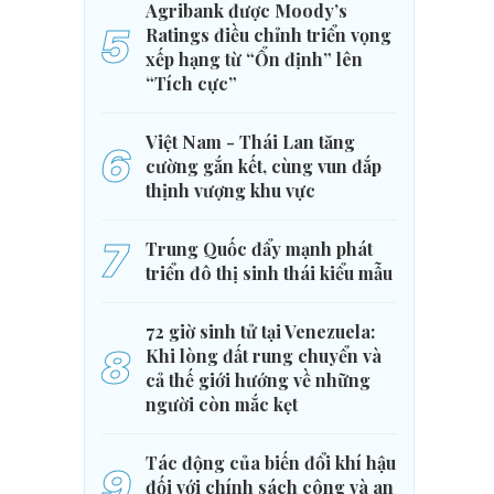
Agribank được Moody’s
5
Ratings điều chỉnh triển vọng
xếp hạng từ “Ổn định” lên
“Tích cực”
Việt Nam - Thái Lan tăng
6
cường gắn kết, cùng vun đắp
thịnh vượng khu vực
7
Trung Quốc đẩy mạnh phát
triển đô thị sinh thái kiểu mẫu
72 giờ sinh tử tại Venezuela:
8
Khi lòng đất rung chuyển và
cả thế giới hướng về những
người còn mắc kẹt
Tác động của biến đổi khí hậu
9
đối với chính sách công và an