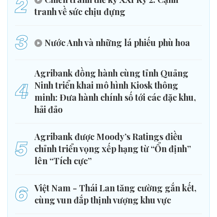
2
tranh về sức chịu đựng
3
Nước Anh và những lá phiếu phù hoa
Agribank đồng hành cùng tỉnh Quảng
4
Ninh triển khai mô hình Kiosk thông
minh: Đưa hành chính số tới các đặc khu,
hải đảo
Agribank được Moody’s Ratings điều
5
chỉnh triển vọng xếp hạng từ “Ổn định”
lên “Tích cực”
6
Việt Nam - Thái Lan tăng cường gắn kết,
cùng vun đắp thịnh vượng khu vực