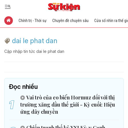
Chính trị - Thời sự
Chuyên đề chuyên sâu
Cửa sổ nhìn ra thế gi
dai le phat dan
Cập nhập tin tức dai le phat dan
Đọc nhiều
Vai trò của eo biển Hormuz đối với thị
1
trường xăng dầu thế giới - Kỳ cuối: Hiệu
ứng dây chuyền
Chiến tranh thế kỷ XXI Kỳ 2: Cạnh