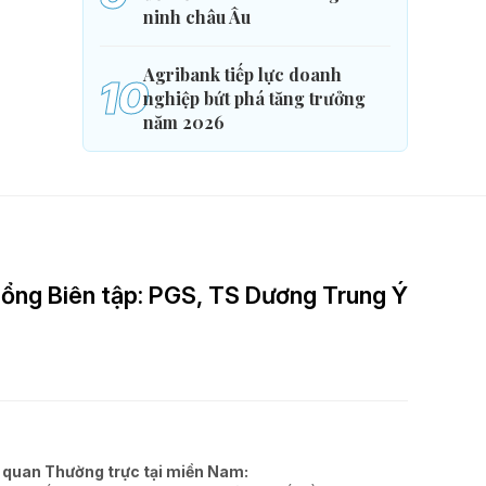
ninh châu Âu
Agribank tiếp lực doanh
10
nghiệp bứt phá tăng trưởng
năm 2026
ổng Biên tập: PGS, TS Dương Trung Ý
 quan Thường trực tại miền Nam: