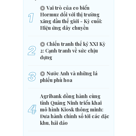
Vai trò của eo biển
1
Hormuz đối với thị trường
xăng dầu thế giới - Kỳ cuối:
Hiệu ứng dây chuyền
Chiến tranh thế kỷ XXI Kỳ
2
2: Cạnh tranh về sức chịu
đựng
3
Nước Anh và những lá
phiếu phù hoa
Agribank đồng hành cùng
tỉnh Quảng Ninh triển khai
4
mô hình Kiosk thông minh:
Đưa hành chính số tới các đặc
khu, hải đảo