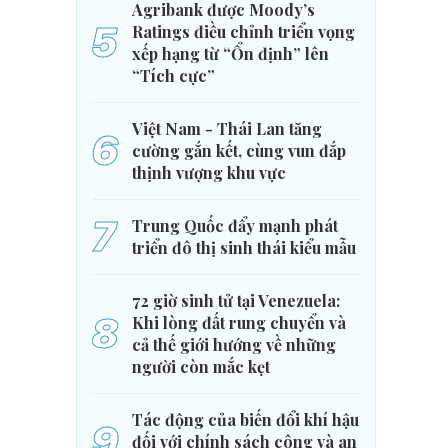
Agribank được Moody’s
5
Ratings điều chỉnh triển vọng
xếp hạng từ “Ổn định” lên
“Tích cực”
Việt Nam - Thái Lan tăng
6
cường gắn kết, cùng vun đắp
thịnh vượng khu vực
7
Trung Quốc đẩy mạnh phát
triển đô thị sinh thái kiểu mẫu
72 giờ sinh tử tại Venezuela:
8
Khi lòng đất rung chuyển và
cả thế giới hướng về những
người còn mắc kẹt
Tác động của biến đổi khí hậu
9
đối với chính sách công và an