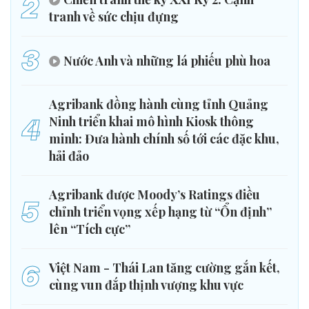
2
tranh về sức chịu đựng
3
Nước Anh và những lá phiếu phù hoa
Agribank đồng hành cùng tỉnh Quảng
4
Ninh triển khai mô hình Kiosk thông
minh: Đưa hành chính số tới các đặc khu,
hải đảo
Agribank được Moody’s Ratings điều
5
chỉnh triển vọng xếp hạng từ “Ổn định”
lên “Tích cực”
6
Việt Nam - Thái Lan tăng cường gắn kết,
cùng vun đắp thịnh vượng khu vực