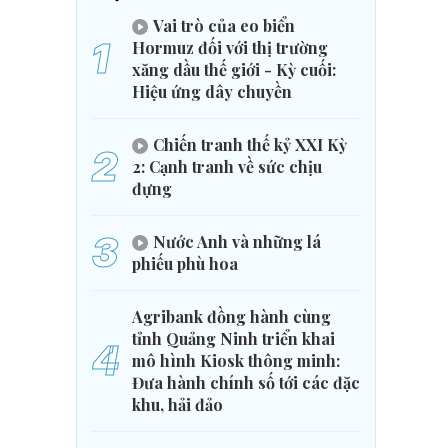
Vai trò của eo biển
1
Hormuz đối với thị trường
xăng dầu thế giới - Kỳ cuối:
Hiệu ứng dây chuyền
Chiến tranh thế kỷ XXI Kỳ
2
2: Cạnh tranh về sức chịu
đựng
3
Nước Anh và những lá
phiếu phù hoa
Agribank đồng hành cùng
tỉnh Quảng Ninh triển khai
4
mô hình Kiosk thông minh:
Đưa hành chính số tới các đặc
khu, hải đảo