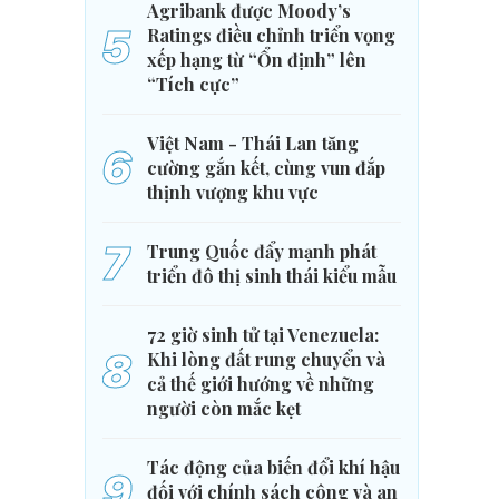
Agribank được Moody’s
5
Ratings điều chỉnh triển vọng
xếp hạng từ “Ổn định” lên
“Tích cực”
Việt Nam - Thái Lan tăng
6
cường gắn kết, cùng vun đắp
thịnh vượng khu vực
7
Trung Quốc đẩy mạnh phát
triển đô thị sinh thái kiểu mẫu
72 giờ sinh tử tại Venezuela:
8
Khi lòng đất rung chuyển và
cả thế giới hướng về những
người còn mắc kẹt
Tác động của biến đổi khí hậu
9
đối với chính sách công và an