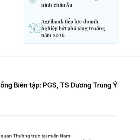
ninh châu Âu
Agribank tiếp lực doanh
10
nghiệp bứt phá tăng trưởng
năm 2026
ổng Biên tập: PGS, TS Dương Trung Ý
 quan Thường trực tại miền Nam: